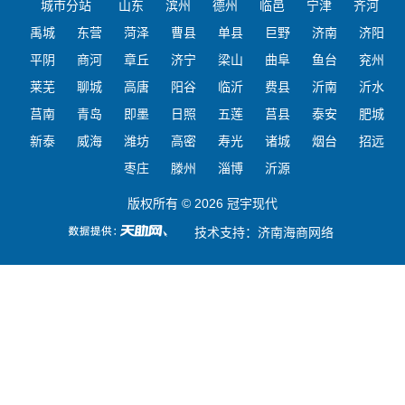
城市分站
山东
滨州
德州
临邑
宁津
齐河
禹城
东营
菏泽
曹县
单县
巨野
济南
济阳
平阴
商河
章丘
济宁
梁山
曲阜
鱼台
兖州
莱芜
聊城
高唐
阳谷
临沂
费县
沂南
沂水
莒南
青岛
即墨
日照
五莲
莒县
泰安
肥城
新泰
威海
潍坊
高密
寿光
诸城
烟台
招远
枣庄
滕州
淄博
沂源
版权所有 © 2026 冠宇现代
技术支持：
济南海商网络