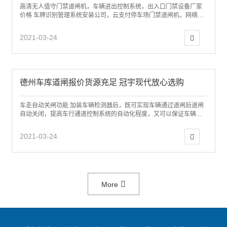
高清无人值守门禁道闸机，车辆进出控制系统，出入口门禁设备厂家
价格 车牌识别管理系统安装公司，云支付停车场门禁道闸机，网络停
车场收费管理设备价格 烟台海阳智能道闸...
2021-03-24
德州车库道闸报价货源充足 冠宇现代放心选购
车走自动关闸功能 加装车辆检测器后，既可实现车辆通过道闸后道闸
自动关闭，提高车行通道控制系统的自动化程度，又可以保证车辆停
止在闸杆下方式，闸杆下落，提高了通道管...
2021-03-24
More