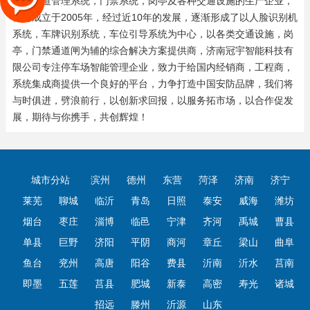
人行通道管理系统，门禁系统，岗亭及各种交通设施的生产企业，
公司成立于2005年，经过近10年的发展，逐渐形成了以人脸识别机
系统，车牌识别系统，车位引导系统为中心，以各类交通设施，岗
亭，门禁通道闸为辅的综合解决方案提供商，济南冠宇智能科技有
限公司专注停车场智能管理企业，致力于给国内经销商，工程商，
系统集成商提供一个良好的平台，力争打造中国安防品牌，我们将
与时俱进，劈浪前行，以创新求回报，以服务拓市场，以合作促发
展，期待与你携手，共创辉煌！
城市分站
滨州
德州
东营
菏泽
济南
济宁
莱芜
聊城
临沂
青岛
日照
泰安
威海
潍坊
烟台
枣庄
淄博
临邑
宁津
齐河
禹城
曹县
单县
巨野
济阳
平阴
商河
章丘
梁山
曲阜
鱼台
兖州
高唐
阳谷
费县
沂南
沂水
莒南
即墨
五莲
莒县
肥城
新泰
高密
寿光
诸城
招远
滕州
沂源
山东